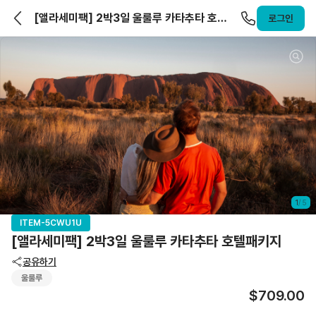
앨라호주 | ELLAHOJU
[앨라세미팩] 2박3일 울룰루 카타추타 호텔
로그인
패키지
1
/
5
ITEM-5CWU1U
[앨라세미팩] 2박3일 울룰루 카타추타 호텔패키지
공유하기
울룰루
$709.00