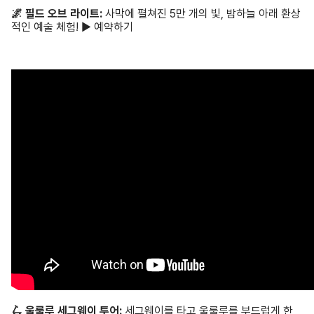
🌌 필드 오브 라이트:
사막에 펼쳐진 5만 개의 빛, 밤하늘 아래 환상
적인 예술 체험! ▶ 예약하기
🛴 울룰루 세그웨이 투어:
세그웨이를 타고 울룰루를 부드럽게 한