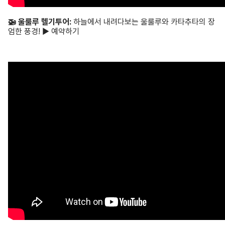
🚁 울룰루 헬기투어:
하늘에서 내려다보는 울룰루와 카타추타의 장
엄한 풍경! ▶ 예약하기