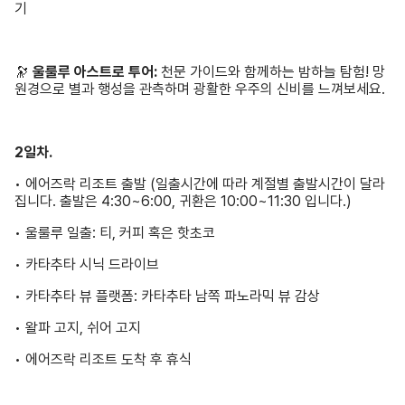
기
🔭
울룰루 아스트로 투어:
천문 가이드와 함께하는 밤하늘 탐험! 망
원경으로 별과 행성을 관측하며 광활한 우주의 신비를 느껴보세요.
2일차.
• 에어즈락 리조트 출발 (일출시간에 따라 계절별 출발시간이 달라
집니다. 출발은 4:30~6:00, 귀환은 10:00~11:30 입니다.)
• 울룰루 일출: 티, 커피 혹은 핫초코
• 카타추타 시닉 드라이브
• 카타추타 뷰 플랫폼: 카타추타 남쪽 파노라믹 뷰 감상
• 왈파 고지, 쉬어 고지
• 에어즈락 리조트 도착 후 휴식