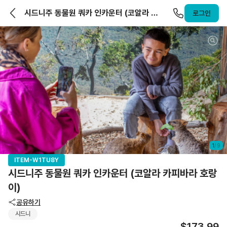
앨라호주 | ELLAHOJU
시드니주 동물원 쿼카 인카운터 (코알라 카
로그인
피바라 호랑이)
1
/
9
ITEM-W1TU8Y
시드니주 동물원 쿼카 인카운터 (코알라 카피바라 호랑
이)
공유하기
시드니
$173.99