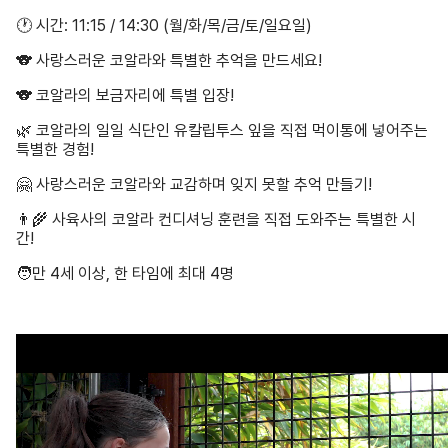
🕐 시간: 11:15 / 14:30 (월/화/목/금/토/일요일)
🐨 사랑스러운 코알라와 특별한 추억을 만드세요!
🐨 코알라의 보금자리에 특별 입장!
🌿 코알라의 일일 식단인 유칼립투스 잎을 직접 먹이통에 넣어주는
특별한 경험!
🤗 사랑스러운 코알라와 교감하며 잊지 못할 추억 만들기!
👨‍🌾 사육사의 코알라 컨디셔닝 훈련을 직접 도와주는 특별한 시
간!
🧑만 4세 이상, 한 타임에 최대 4명