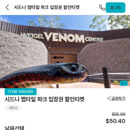
앨라호주 | ELLAHOJU
시드니 랩타일 파크 입장권 할인티켓
로그인
1
/
4
ITEM-48E4RD
시드니 랩타일 파크 입장권 할인티켓
공유하기
시드니
$55.99
$50.40
날짜선택