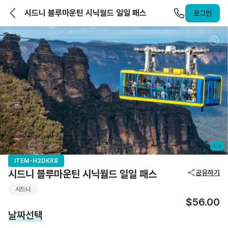
앨라호주 | ELLAHOJU
시드니 블루마운틴 시닉월드 일일 패스
로그인
1
/
8
ITEM-H2DKR8
시드니 블루마운틴 시닉월드 일일 패스
공유하기
시드니
$56.00
날짜선택