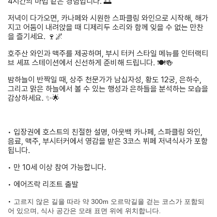
4시간의 마법 같은 경험입니다. 🌅
저녁이 다가오면, 카나페와 시원한 스파클링 와인으로 시작해, 해가
지고 어둠이 내려앉을 때 디제리두 소리와 함께 잊을 수 없는 만찬
을 즐기세요. 🍷🌌
호주산 와인과 맥주를 제공하며, 부시 터커 스타일 메뉴를 인터랙티
브 셰프 스테이션에서 신선하게 준비해 드립니다. 🍽️🍻
밤하늘이 반짝일 때, 상주 천문가가 남십자성, 황도 12궁, 은하수,
그리고 맑은 하늘에서 볼 수 있는 행성과 은하들을 분석하는 모습을
감상하세요. ✨🌟
• 입장권에 호스트의 친절한 설명, 아웃백 카나페, 스파클링 와인,
음료, 맥주, 부시터커에서 영감을 받은 3코스 뷔페 저녁식사가 포함
됩니다.
• 만 10세 이상 참여 가능합니다.
• 에어즈락 리조트 출발
•
고르지 않은 길을 따라 약 300m 오르막길을 걷는 코스가 포함되
어 있으며, 식사 공간은 모래 표면 위에 위치합니다.