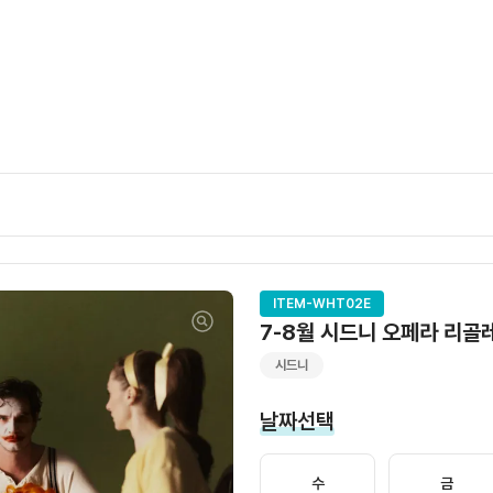
ITEM-WHT02E
7-8월 시드니 오페라 리골레토
시드니
날짜선택
수
금