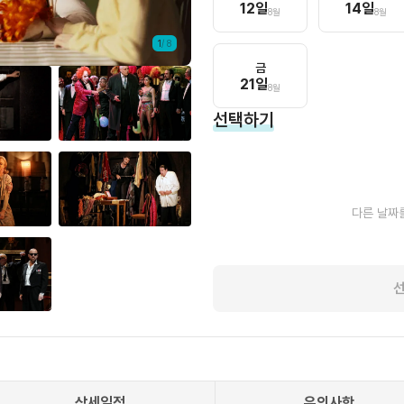
12
일
14
일
8월
8월
1
/
8
금
21
일
8월
선택하기
다른 날짜
상세일정
유의사항