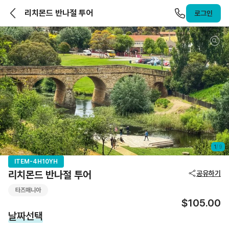
앨라호주 | ELLAHOJU
리치몬드 반나절 투어
로그인
1
/
9
ITEM-4H10YH
리치몬드 반나절 투어
공유하기
타즈매니아
$105.00
날짜선택