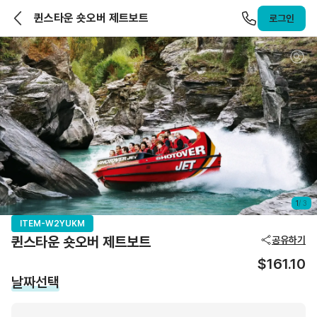
앨라호주 | ELLAHOJU
퀸스타운 숏오버 제트보트
로그인
1
/
3
ITEM-W2YUKM
퀸스타운 숏오버 제트보트
공유하기
$161.10
날짜선택