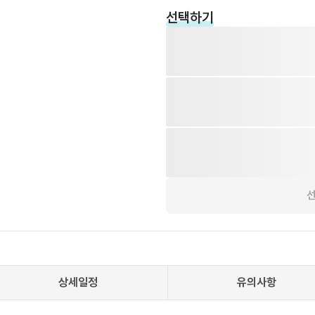
상세일정
유의사항