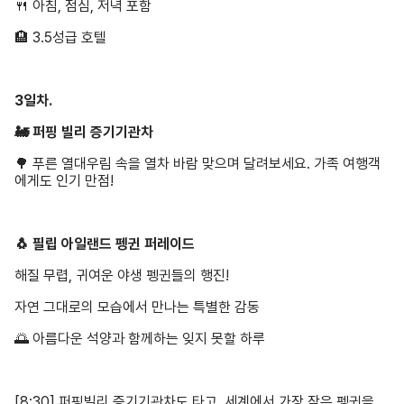
🍴 아침, 점심, 저녁 포함
🏨
3.5성급 호텔
3일차.
🚂 퍼핑 빌리 증기기관차
🌳 푸른 열대우림 속을 열차 바람 맞으며 달려보세요. 가족 여행객
에게도 인기 만점!
🐧 필립 아일랜드 펭귄 퍼레이드
해질 무렵, 귀여운 야생 펭귄들의 행진!
자연 그대로의 모습에서 만나는 특별한 감동
🌅 아름다운 석양과 함께하는 잊지 못할 하루
[8:30] 퍼핑빌리 증기기관차도 타고, 세계에서 가장 작은 펭귄을