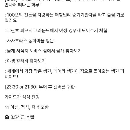
만나러 떠나는 하루!
: 100년의 전통을 자랑하는 퍼핑빌리 증기기관차를 타고 숲을 가로
질러요
: 그란츠 피크닉 그라운드에서 야생 앵무새 모이주기 체험!
: 사사프라스 동화마을 방문
: 물개 서식지 노비스 섬에서 물개 찾아보기
: 야생 왈라비 찾아보기
: 세계에서 가장 작은 펭귄, 페어리 펭귄이 집으로 돌아오는 펭귄 퍼
레이드!
[23:30 or 21:30] 투어 후 멜버른 귀환
가이드가 석식 진행
🍴 아침, 점심, 저녁 포함
🏨 3.5성급 호텔