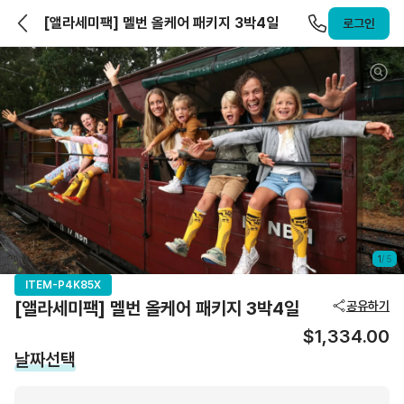
앨라호주 | ELLAHOJU
[앨라세미팩] 멜번 올케어 패키지 3박4일
로그인
1
/
5
ITEM-P4K85X
[앨라세미팩] 멜번 올케어 패키지 3박4일
공유하기
$1,334.00
날짜선택