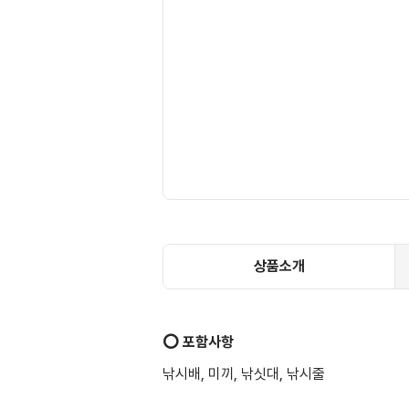
상품소개
⭕️ 포함사항
낚시배, 미끼, 낚싯대, 낚시줄