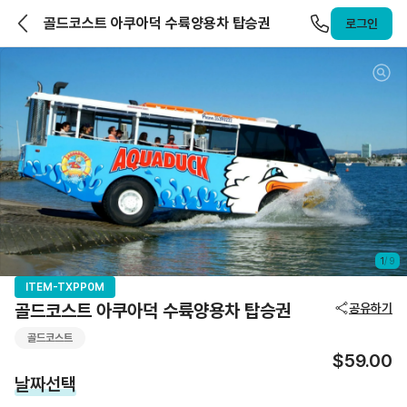
앨라호주 | ELLAHOJU
골드코스트 아쿠아덕 수륙양용차 탑승권
로그인
1
/
9
ITEM-TXPP0M
골드코스트 아쿠아덕 수륙양용차 탑승권
공유하기
골드코스트
$59.00
날짜선택