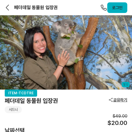
앨라호주 | ELLAHOJU
페더데일 동물원 입장권
로그인
1
/
5
ITEM-TCDTRE
페더데일 동물원 입장권
공유하기
시드니
$49.00
$20.00
날짜선택