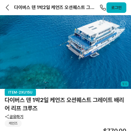
앨라호주 | ELLAHOJU
다이버스 덴 1박2일 케언즈 오션퀘스트 그레
로그인
이트 배리어 리프 크루즈
1
/
6
ITEM-2XU15U
다이버스 덴 1박2일 케언즈 오션퀘스트 그레이트 배리
어 리프 크루즈
공유하기
케언즈
$770.00