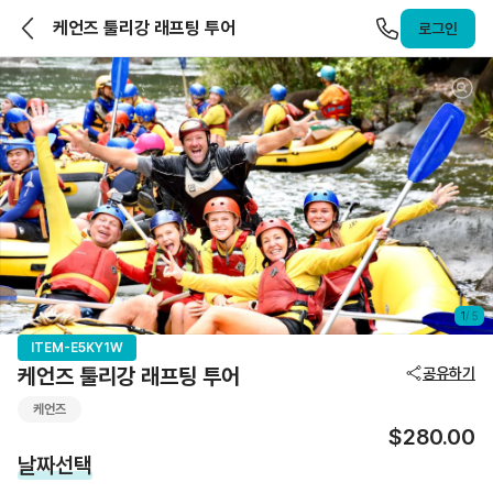
앨라호주 | ELLAHOJU
케언즈 툴리강 래프팅 투어
로그인
1
/
5
ITEM-E5KY1W
케언즈 툴리강 래프팅 투어
공유하기
케언즈
$280.00
날짜선택