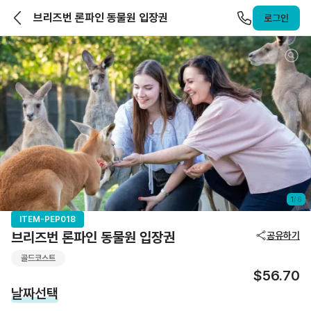
앨라호주 | ELLAHOJU
브리즈번 론파인 동물원 입장권
로그인
1
/
6
ITEM-PEP018
브리즈번 론파인 동물원 입장권
공유하기
골드코스트
$56.70
날짜선택