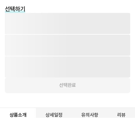
선택하기
Lone Pine Koala Sanctuary Entry
2026.08.06
선택완료
상품소개
상세일정
유의사항
리뷰
⭕️ 포함사항
론파인 동물원 입장권
❌ 불포함사항
동물원까지 가는 교통편, 개인경비