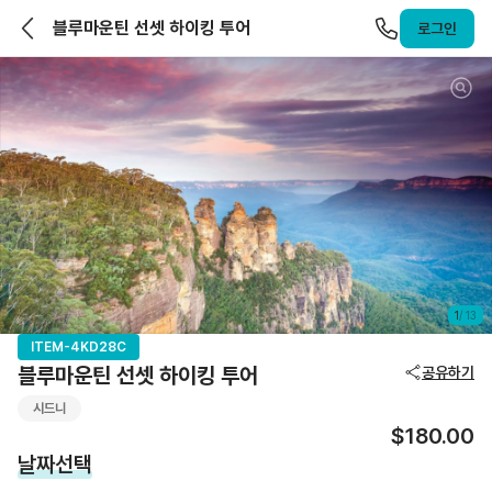
앨라호주 | ELLAHOJU
블루마운틴 선셋 하이킹 투어
로그인
1
/
13
ITEM-4KD28C
블루마운틴 선셋 하이킹 투어
공유하기
시드니
$180.00
날짜선택