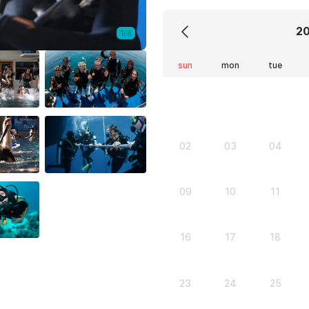
2
1
/
8
sun
mon
tue
02
03
04
09
10
11
16
17
18
23
24
25