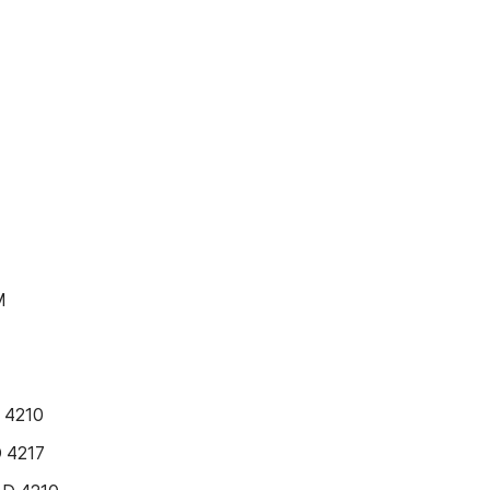
M
 4210
D 4217