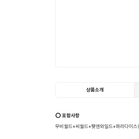
상품소개
⭕️ 포함사항
무비월드+씨월드+웻앤와일드+파라다이스컨츄