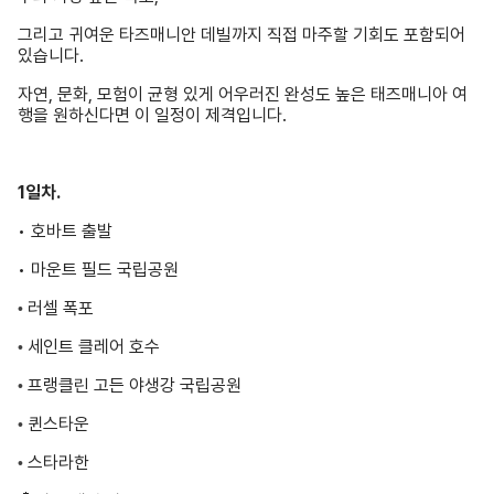
자연, 문화, 모험이 균형 있게 어우러진 완성도 높은 태즈매니아 여
행을 원하신다면 이 일정이 제격입니다.
1일차.
• 호바트 출발
• 마운트 필드 국립공원
러셀 폭포
•
세인트 클레어 호수
•
프랭클린 고든 야생강 국립공원
•
퀸스타운
•
스타라한
•
🏨
호스텔 숙박