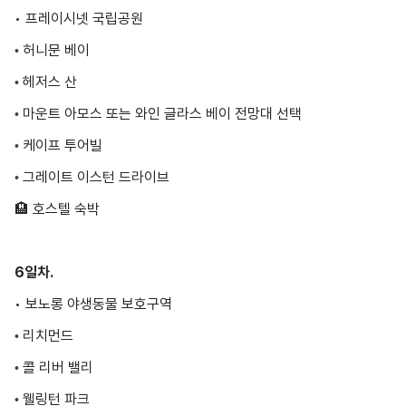
헤저스 산
•
마운트 아모스 또는 와인 글라스 베이 전망대 선택
•
케이프 투어빌
•
그레이트 이스턴 드라이브
•
🏨 호스텔 숙박
6일차.
• 보노롱 야생동물 보호구역
리치먼드
•
콜 리버 밸리
•
웰링턴 파크
•
유의사항