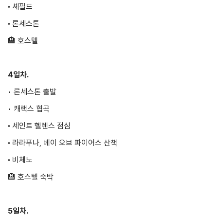
🏨
호스텔
4일차.
• 론세스톤 출발
• 캐랙스 협곡
세인트 헬렌스 점심
•
라라푸나, 베이 오브 파이어스 산책
•
비체노
•
🏨
호스텔 숙박
5일차.
• 프레이시넷 국립공원
허니문 베이
•