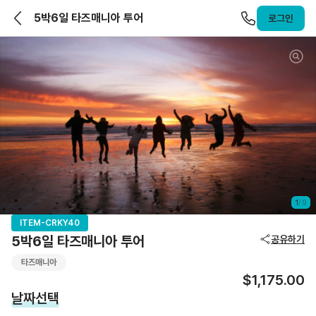
앨라호주 | ELLAHOJU
5박6일 타즈매니아 투어
로그인
1
/
9
ITEM-CRKY40
5박6일 타즈매니아 투어
공유하기
타즈매니아
$1,175.00
날짜선택