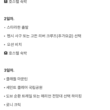
2일차.
• 스타라한 출발
헨시 사구 또는 고든 리버 크루즈(추가요금) 선택
•
오션 비치
•
🏨
호스텔 숙박
3일차.
클래들 마운틴
•
세인트 클레어 국립공원
•
도브 순환 트레일 또는 매리언 전망대 선택 하이킹
•
로니 크릭
•
셰필드
•
론세스톤
•